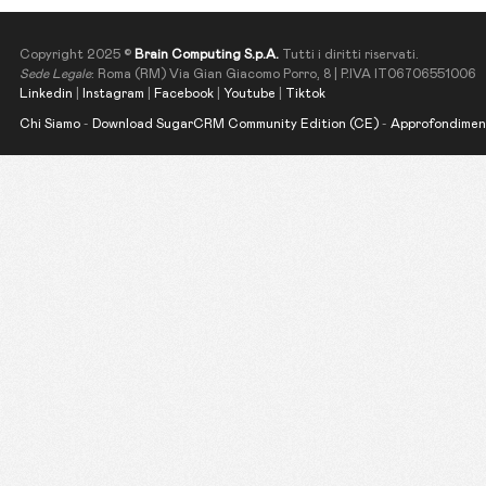
Copyright 2025 ©
Brain Computing S.p.A.
Tutti i diritti riservati.
Sede Legale
: Roma (RM) Via Gian Giacomo Porro, 8 | P.IVA IT06706551006
Linkedin
|
Instagram
|
Facebook
|
Youtube
|
Tiktok
Chi Siamo
-
Download SugarCRM Community Edition (CE)
-
Approfondimen