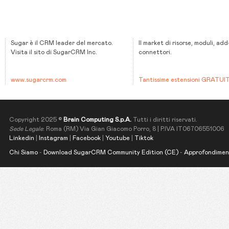
Sugar è il CRM leader del mercato.
Il market di risorse, moduli, add
Visita il sito di SugarCRM Inc.
connettori.
www.sugarcrm.com
Tantissime estensioni GRATUI
Copyright 2025 ©
Brain Computing S.p.A.
Tutti i diritti riservati.
Sede Legale
: Roma (RM) Via Gian Giacomo Porro, 8 | P.IVA IT06706551006
Linkedin
|
Instagram
|
Facebook
|
Youtube
|
Tiktok
Chi Siamo
-
Download SugarCRM Community Edition (CE)
-
Approfondimen