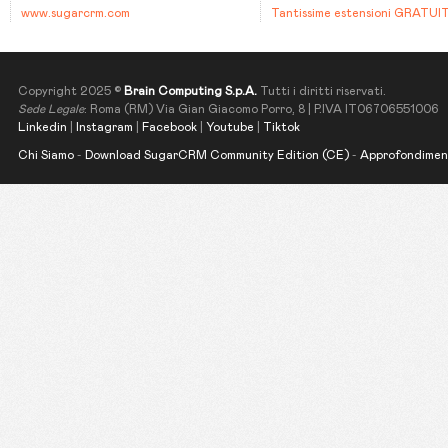
www.sugarcrm.com
Tantissime estensioni GRATUI
Copyright 2025 ©
Brain Computing S.p.A.
Tutti i diritti riservati.
Sede Legale
: Roma (RM) Via Gian Giacomo Porro, 8 | P.IVA IT06706551006
Linkedin
|
Instagram
|
Facebook
|
Youtube
|
Tiktok
Chi Siamo
-
Download SugarCRM Community Edition (CE)
-
Approfondimen