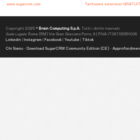
www.sugarcrm.com
Tantissime estensioni GRATUI
Copyright 2025 ©
Brain Computing S.p.A.
Tutti i diritti riservati.
Sede Legale
: Roma (RM) Via Gian Giacomo Porro, 8 | P.IVA IT06706551006
Linkedin
|
Instagram
|
Facebook
|
Youtube
|
Tiktok
Chi Siamo
-
Download SugarCRM Community Edition (CE)
-
Approfondimen