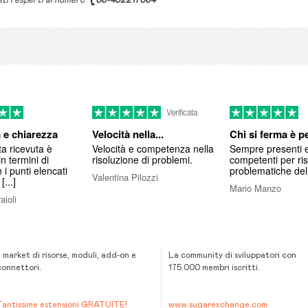
stri esperti al numero
06-452217064
Verificata
 e chiarezza
Velocità nella...
Chi si ferma è p
a ricevuta è
Velocità e competenza nella
Sempre presenti 
n termini di
risoluzione di problemi.
competenti per ris
 i punti elencati
problematiche del
Valentina Pilozzi
[...]
Mario Manzo
aioli
Il market di risorse, moduli, add-on e
La community di sviluppatori con
connettori.
175.000 membri iscritti.
Tantissime estensioni GRATUITE!
www.sugarexchange.com