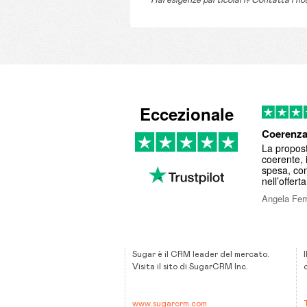
Hai esigenze particolari? Contatta i no
Eccezionale
Coerenza
La propost
coerente, i
spesa, con
nell’offerta 
Angela Ferr
Sugar è il CRM leader del mercato.
Visita il sito di SugarCRM Inc.
www.sugarcrm.com