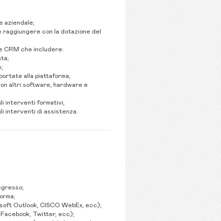
e aziendale;
nde raggiungere con la dotazione del
one CRM che includere:
ata;
e;
ortate alla piattaforma;
 con altri software, hardware e
li interventi formativi;
li interventi di assistenza.
egresso;
forma;
rosoft Outlook, CISCO WebEx, ecc);
 Facebook, Twitter, ecc);