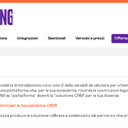
ione
Integrazioni
Gestionali
Versioni e prezzi
Offerta
modalità di installazione sono solo 2 delle variabili da valutare per otten
una piattaforma che, per la sua modularità, ricorda le costruzioni leg
 da “piattaforma” diventi la “soluzione CRM” per la tua Azienda.
orni per la tua soluzione CRM!
rezza produce la soluzione raffinata è evidenziato dal percorso che p