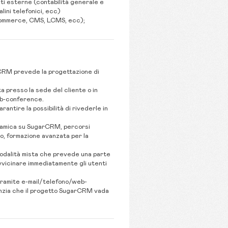
ti esterne (contabilità generale e
lini telefonici, ecc)
commerce, CMS, LCMS, ecc);
rCRM prevede la progettazione di
presso la sede del cliente o in
web-conference.
antire la possibilità di rivederle in
ramica su SugarCRM, percorsi
o, formazione avanzata per la
odalità mista che prevede una parte
 avvicinare immediatamente gli utenti
 tramite e-mail/telefono/web-
anzia che il progetto SugarCRM vada