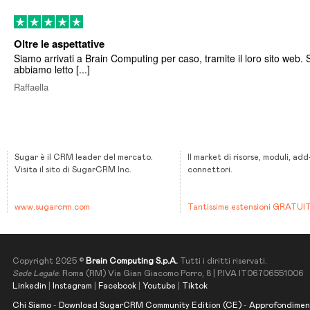
Oltre le aspettative
Siamo arrivati a Brain Computing per caso, tramite il loro sito web. 
abbiamo letto [...]
Raffaella
Sugar è il CRM leader del mercato.
Il market di risorse, moduli, add
Visita il sito di SugarCRM Inc.
connettori.
www.sugarcrm.com
Tantissime estensioni GRATUI
Copyright 2025 ©
Brain Computing S.p.A.
Tutti i diritti riservati.
Sede Legale
: Roma (RM) Via Gian Giacomo Porro, 8 | P.IVA IT06706551006
Linkedin
|
Instagram
|
Facebook
|
Youtube
|
Tiktok
Chi Siamo
-
Download SugarCRM Community Edition (CE)
-
Approfondimen